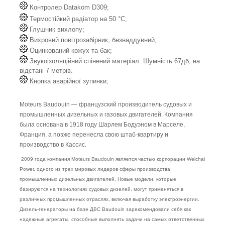
Контролер Datakom D309;
Термостійкий радіатор на 50 °C;
Глушник вихлопу;
Вихровий повітрозабірник, безнаддувний;
Оцинкований кожух та бак;
Звукоізоляційний спінений матеріал. Шумність 67дб, на
відстані 7 метрів.
Кнопка аварійної зупинки;
Moteurs Baudouin — французский производитель судовых и
промышленных дизельных и газовых двигателей. Компания
была основана в 1918 году Шарлем Бодуэном в Марселе,
Франция, а позже перенесла свою штаб-квартиру и
производство в Кассис.
2009 года компания Moteurs Baudouin является частью корпорации Weichai
Power, одного из трех мировых лидеров сферы производства
промышленных дизельных двигателей. Новые модели, которые
базируются на технологиях судовых дизелей, могут применяться в
различных промышленных отраслях, включая выработку электроэнергии.
Дизель-генераторы на базе ДВС Baudouin зарекомендовали себя как
надежные агрегаты, способные выполнять задачи на самых ответственных