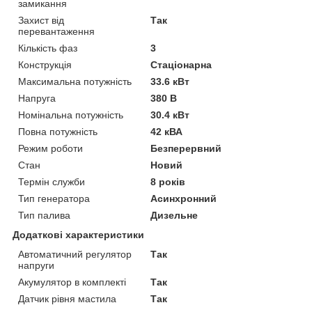
замикання
Захист від
Так
перевантаження
Кількість фаз
3
Конструкція
Стаціонарна
Максимальна потужність
33.6 кВт
Напруга
380 В
Номінальна потужність
30.4 кВт
Повна потужність
42 кВА
Режим роботи
Безперервний
Стан
Новий
Термін служби
8 років
Тип генератора
Асинхронний
Тип палива
Дизельне
Додаткові характеристики
Автоматичний регулятор
Так
напруги
Акумулятор в комплекті
Так
Датчик рівня мастила
Так