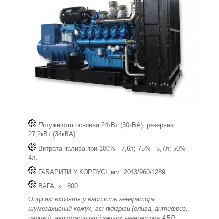
П
отужністm основна 24кВт (30кВА), резервна
27,2кВт (34кВА).
Витрата палива при 100% - 7,6л; 75% - 5,7л; 50% -
4л.
ГАБАРИТИ У КОРПУСІ, мм: 2043/960/1289
ВАГА, кг: 800
Опції які входять у вартість генератора:
шумозахисний кожух, всі підігріви (олива, антифриз,
паливо), автоматичний запуск генератора АВР