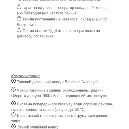
Гарантія на дизель генератор складає 24 місяці,
або 500 годин (що наступе раніше).
Термін постачання - в наявності, склад м.Дніпро,
Львів, Киів.
Форма сплати будб яка, також працюємо по
договору постачання.
Комплектація:
Топовий дизельний двигун Baudouin (Франція).
Чотиритактний з водяним охолодженням, рядний.
Обороти двигуна 1500 об/хв – підвищений моторесурс;
Система попереднього підігріву води сорочки двигуна,
підігрів палива та оливи (запуск до -30 ºС);
Безщітковий генератор змінного струму синхронного
типу;
Звукоізоляційний навіс;