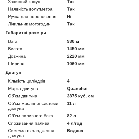
Захисний кожух
Так
Наявність вольтметра
Так
Ручка для перенесення
Ні
Лічильник мотогодин
Так
Габаритні розміри
Вага
930 кг
Висота
1450 мм
Довжина
2220 мм
Ширина
1060 мм
Двигун
Кількість циліндрів
4
Марка двигуна
Quanchai
Об'єм двигуна
3875 куб. см
Об'єм масляної системи
11 л
двигуна
Об'єм паливного бака
82 л
Споживання палива
4 л/год
Система охолодження
Водяна
двигуна