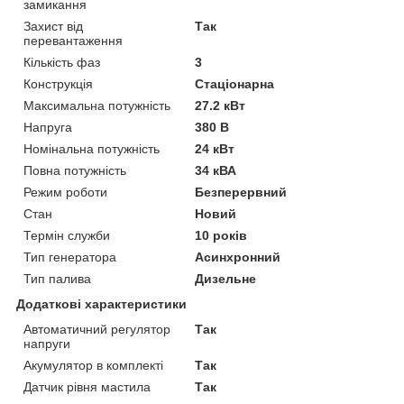
замикання
Захист від
Так
перевантаження
Кількість фаз
3
Конструкція
Стаціонарна
Максимальна потужність
27.2 кВт
Напруга
380 В
Номінальна потужність
24 кВт
Повна потужність
34 кВА
Режим роботи
Безперервний
Стан
Новий
Термін служби
10 років
Тип генератора
Асинхронний
Тип палива
Дизельне
Додаткові характеристики
Автоматичний регулятор
Так
напруги
Акумулятор в комплекті
Так
Датчик рівня мастила
Так