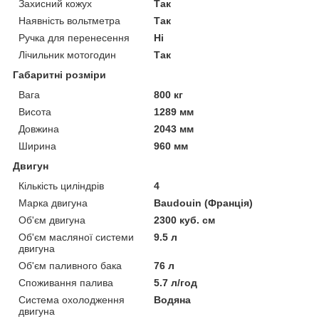
Захисний кожух
Так
Наявність вольтметра
Так
Ручка для перенесення
Ні
Лічильник мотогодин
Так
Габаритні розміри
Вага
800 кг
Висота
1289 мм
Довжина
2043 мм
Ширина
960 мм
Двигун
Кількість циліндрів
4
Марка двигуна
Baudouin (Франція)
Об'єм двигуна
2300 куб. см
Об'єм масляної системи
9.5 л
двигуна
Об'єм паливного бака
76 л
Споживання палива
5.7 л/год
Система охолодження
Водяна
двигуна