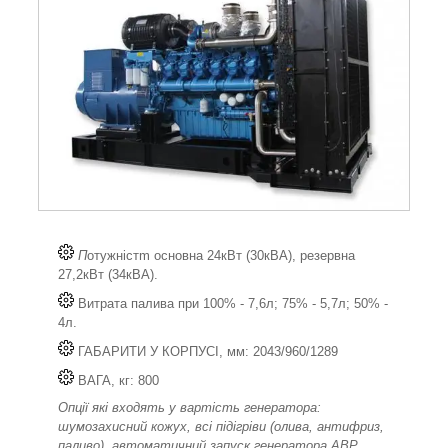
П
отужністm основна 24кВт (30кВА), резервна
27,2кВт (34кВА).
Витрата палива при 100% - 7,6л; 75% - 5,7л; 50% -
4л.
ГАБАРИТИ У КОРПУСІ, мм: 2043/960/1289
ВАГА, кг: 800
Опції які входять у вартість генератора:
шумозахисний кожух, всі підігріви (олива, антифриз,
паливо), автоматичний запуск генератора АВР