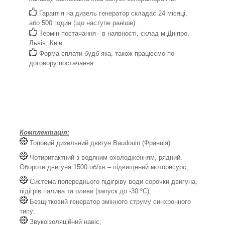
Гарантія на дизель генератор складає 24 місяці,
або 500 годин (що наступе раніше).
Термін постачання - в наявності, склад м.Дніпро,
Львів, Киів.
Форма сплати будб яка, також працюємо по
договору постачання.
Комплектація:
Топовий дизельний двигун Baudouin (Франція).
Чотиритактний з водяним охолодженням, рядний.
Обороти двигуна 1500 об/хв – підвищений моторесурс;
Система попереднього підігріву води сорочки двигуна,
підігрів палива та оливи (запуск до -30 ºС);
Безщітковий генератор змінного струму синхронного
типу;
Звукоізоляційний навіс;