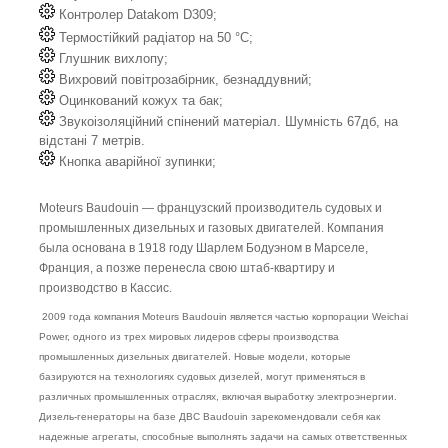
Контролер Datakom D309;
Термостійкий радіатор на 50 °C;
Глушник вихлопу;
Вихровий повітрозабірник, безнаддувний;
Оцинкований кожух та бак;
Звукоізоляційний спінений матеріал. Шумність 67дб, на
відстані 7 метрів.
Кнопка аварійної зупинки;
Moteurs Baudouin — французский производитель судовых и
промышленных дизельных и газовых двигателей. Компания
была основана в 1918 году Шарлем Бодуэном в Марселе,
Франция, а позже перенесла свою штаб-квартиру и
производство в Кассис.
2009 года компания Moteurs Baudouin является частью корпорации Weichai
Power, одного из трех мировых лидеров сферы производства
промышленных дизельных двигателей. Новые модели, которые
базируются на технологиях судовых дизелей, могут применяться в
различных промышленных отраслях, включая выработку электроэнергии.
Дизель-генераторы на базе ДВС Baudouin зарекомендовали себя как
надежные агрегаты, способные выполнять задачи на самых ответственных