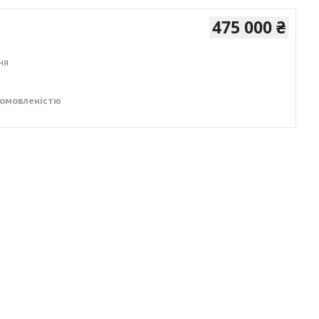
475 000 ₴
ня
домовленістю