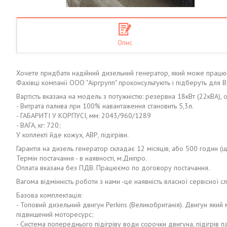
Опис
Хочете придбати надійний дизельний генератор, який може працю
Фахівці компанії ООО "Аіргрупп" проконсультують і підберуть для 
Вартість вказана на модель з потужністю: резервна 18кВт (22кВА), 
- Витрата палива при 100% навантаження становить 5,3л.
- ГАБАРИТІ У КОРПУСІ, мм: 2043/960/1289
- ВАГА, кг: 720;
У коплекті йде кожух, АВР, підігріви.
Гарантія на дизель генератор складає 12 місяців, або 500 годин (щ
Термін постачання - в наявності, м.Дніпро.
Оплата вказана без ПДВ. Працюємо по договору постачання.
Вагома відмінність роботи з нами -це наявність власної сервісної сл
Базова комплектація:
- Топовий дизельний двигун Perkins (Великобританія). Двигун як
підвищений моторесурс;
- Система попереднього підігріву води сорочки двигуна, підігрів па