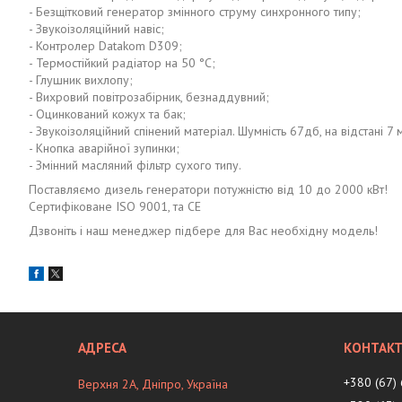
- Безщітковий генератор змінного струму синхронного типу;
- Звукоізоляційний навіс;
- Контролер Datakom D309;
- Термостійкий радіатор на 50 °C;
- Глушник вихлопу;
- Вихровий повітрозабірник, безнаддувний;
- Оцинкований кожух та бак;
- Звукоізоляційний спінений матеріал. Шумність 67дб, на відстані 7 
- Кнопка аварійної зупинки;
- Змінний масляний фільтр сухого типу.
Поставляємо дизель генератори потужністю від 10 до 2000 кВт!
Сертифіковане ISO 9001, та CE
Дзвоніть і наш менеджер підбере для Вас необхідну модель!
+380 (67)
Верхня 2А, Дніпро, Україна