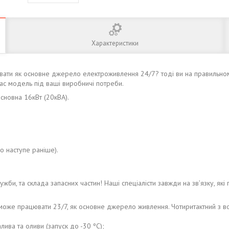
Характеристики
вати як основне джерело електроживлення 24/7? тоді ви на правильно
Вас модель під ваші виробничі потреби.
основна 16кВт (20кВА).
о наступе раніше).
ужби, та склада запасних частин! Наші спеціалісти завжди на зв’язку, які 
ий може працювати 23/7, як основне джерело живлення. Чотиритактний з
лива та оливи (запуск до -30 ºС);