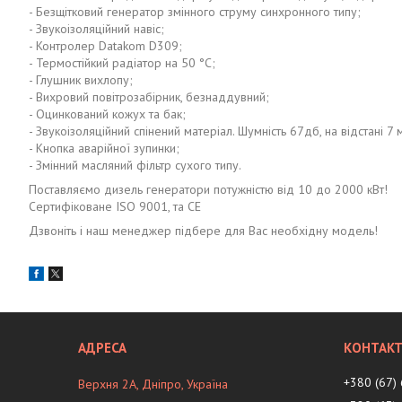
- Безщітковий генератор змінного струму синхронного типу;
- Звукоізоляційний навіс;
- Контролер Datakom D309;
- Термостійкий радіатор на 50 °C;
- Глушник вихлопу;
- Вихровий повітрозабірник, безнаддувний;
- Оцинкований кожух та бак;
- Звукоізоляційний спінений матеріал. Шумність 67дб, на відстані 7 
- Кнопка аварійної зупинки;
- Змінний масляний фільтр сухого типу.
Поставляємо дизель генератори потужністю від 10 до 2000 кВт!
Сертифіковане ISO 9001, та CE
Дзвоніть і наш менеджер підбере для Вас необхідну модель!
+380 (67)
Верхня 2А, Дніпро, Україна