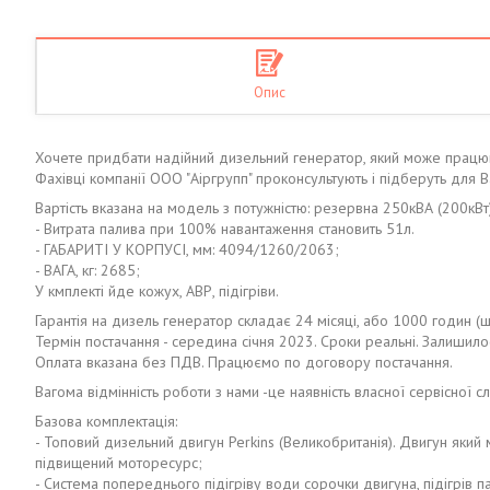
Опис
Хочете придбати надійний дизельний генератор, який може працю
Фахівці компанії ООО "Аіргрупп" проконсультують і підберуть для 
Вартість вказана на модель з потужністю: резервна 250кВА (200кВт
- Витрата палива при 100% навантаження становить 51л.
- ГАБАРИТІ У КОРПУСІ, мм: 4094/1260/2063;
- ВАГА, кг: 2685;
У кмплекті йде кожух, АВР, підігріви.
Гарантія на дизель генератор складає 24 місяці, або 1000 годин (щ
Термін постачання - середина січня 2023. Сроки реальні. Залишило
Оплата вказана без ПДВ. Працюємо по договору постачання.
Вагома відмінність роботи з нами -це наявність власної сервісної сл
Базова комплектація:
- Топовий дизельний двигун Perkins (Великобританія). Двигун як
підвищений моторесурс;
- Система попереднього підігріву води сорочки двигуна, підігрів па