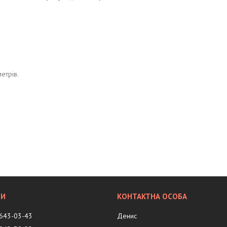
метрів.
 643-03-43
Денис