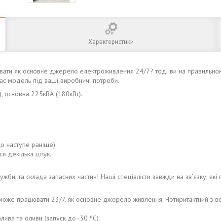
Характеристики
вати як основне джерело електроживлення 24/7? тоді ви на правильно
Вас модель під ваші виробничі потреби.
), основна 225кВА (180кВт).
о наступе раніше).
ся декілька штук.
ужби, та склада запасних частин! Наші спеціалісти завжди на зв’язку, які 
ий може працювати 23/7, як основне джерело живлення. Чотиритактний з
лива та оливи (запуск до -30 ºС);