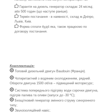
Гарантія на дизель генератор складає 24 місяці,
або 500 годин (що наступе раніше).
Термін постачання - в наявності, склад м.Дніпро,
Львів, Киів.
Форма сплати будб яка, також працюємо по
договору постачання.
Комплектація:
Топовий дизельний двигун Baudouin (Франція).
Чотиритактний з водяним охолодженням, рядний.
Обороти двигуна 1500 об/хв – підвищений моторесурс;
Система попереднього підігріву води сорочки двигуна,
підігрів палива та оливи (запуск до -30 ºС);
Безщітковий генератор змінного струму синхронного
типу;
Звукоізоляційний навіс;