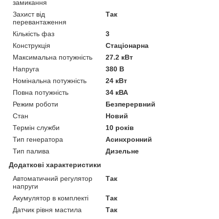
замикання
Захист від
Так
перевантаження
Кількість фаз
3
Конструкція
Стаціонарна
Максимальна потужність
27.2 кВт
Напруга
380 В
Номінальна потужність
24 кВт
Повна потужність
34 кВА
Режим роботи
Безперервний
Стан
Новий
Термін служби
10 років
Тип генератора
Асинхронний
Тип палива
Дизельне
Додаткові характеристики
Автоматичний регулятор
Так
напруги
Акумулятор в комплекті
Так
Датчик рівня мастила
Так