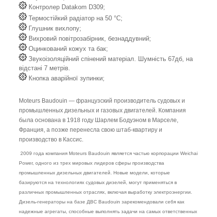
Контролер Datakom D309;
Термостійкий радіатор на 50 °C;
Глушник вихлопу;
Вихровий повітрозабірник, безнаддувний;
Оцинкований кожух та бак;
Звукоізоляційний спінений матеріал. Шумність 67дб, на
відстані 7 метрів.
Кнопка аварійної зупинки;
Moteurs Baudouin — французский производитель судовых и
промышленных дизельных и газовых двигателей. Компания
была основана в 1918 году Шарлем Бодуэном в Марселе,
Франция, а позже перенесла свою штаб-квартиру и
производство в Кассис.
2009 года компания Moteurs Baudouin является частью корпорации Weichai
Power, одного из трех мировых лидеров сферы производства
промышленных дизельных двигателей. Новые модели, которые
базируются на технологиях судовых дизелей, могут применяться в
различных промышленных отраслях, включая выработку электроэнергии.
Дизель-генераторы на базе ДВС Baudouin зарекомендовали себя как
надежные агрегаты, способные выполнять задачи на самых ответственных