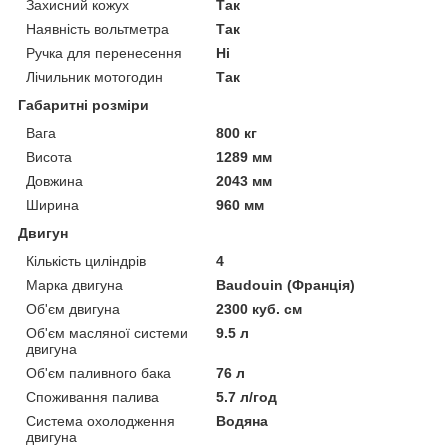
Захисний кожух
Так
Наявність вольтметра
Так
Ручка для перенесення
Ні
Лічильник мотогодин
Так
Габаритні розміри
Вага
800 кг
Висота
1289 мм
Довжина
2043 мм
Ширина
960 мм
Двигун
Кількість циліндрів
4
Марка двигуна
Baudouin (Франція)
Об'єм двигуна
2300 куб. см
Об'єм масляної системи
9.5 л
двигуна
Об'єм паливного бака
76 л
Споживання палива
5.7 л/год
Система охолодження
Водяна
двигуна