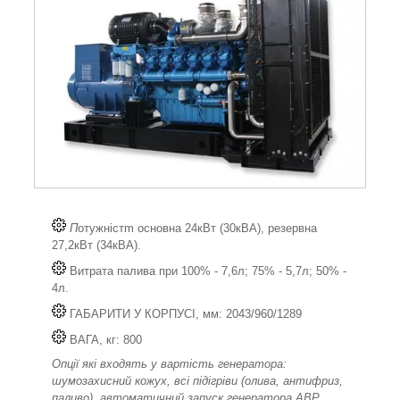
П
отужністm основна 24кВт (30кВА), резервна
27,2кВт (34кВА).
Витрата палива при 100% - 7,6л; 75% - 5,7л; 50% -
4л.
ГАБАРИТИ У КОРПУСІ, мм: 2043/960/1289
ВАГА, кг: 800
Опції які входять у вартість генератора:
шумозахисний кожух, всі підігріви (олива, антифриз,
паливо), автоматичний запуск генератора АВР