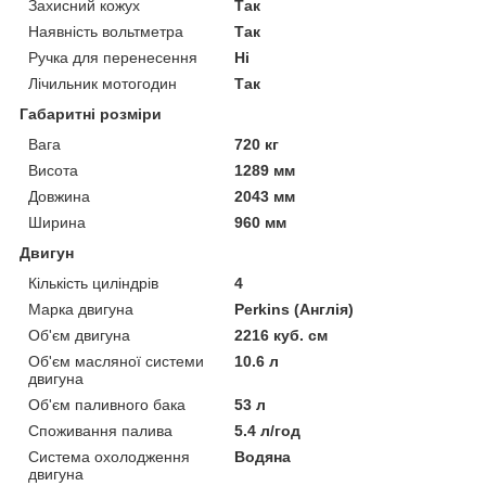
Захисний кожух
Так
Наявність вольтметра
Так
Ручка для перенесення
Ні
Лічильник мотогодин
Так
Габаритні розміри
Вага
720 кг
Висота
1289 мм
Довжина
2043 мм
Ширина
960 мм
Двигун
Кількість циліндрів
4
Марка двигуна
Perkins (Англія)
Об'єм двигуна
2216 куб. см
Об'єм масляної системи
10.6 л
двигуна
Об'єм паливного бака
53 л
Споживання палива
5.4 л/год
Система охолодження
Водяна
двигуна