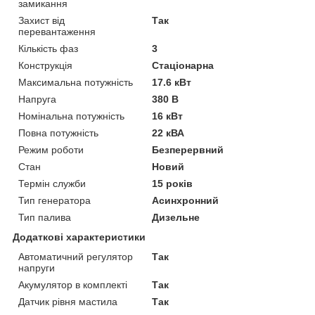
замикання
Захист від
Так
перевантаження
Кількість фаз
3
Конструкція
Стаціонарна
Максимальна потужність
17.6 кВт
Напруга
380 В
Номінальна потужність
16 кВт
Повна потужність
22 кВА
Режим роботи
Безперервний
Стан
Новий
Термін служби
15 років
Тип генератора
Асинхронний
Тип палива
Дизельне
Додаткові характеристики
Автоматичний регулятор
Так
напруги
Акумулятор в комплекті
Так
Датчик рівня мастила
Так