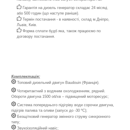
Гарантія на дизель генератор складає 24 місяці,
або 500 годин (що наступе раніше).
Термін постачання - в наявності, склад м.Дніпро,
Львів, Киів.
Форма сплати будб яка, також працюємо по
договору постачання.
Комплектація:
Топовий дизельний двигун Baudouin (Франція).
Чотиритактний з водяним охолодженням, рядний.
Обороти двигуна 1500 об/хв – підвищений моторесурс;
Система попереднього підігріву води сорочки двигуна,
підігрів палива та оливи (запуск до -30 ºС);
Безщітковий генератор змінного струму синхронного
типу;
Звукоізоляційний навіс;