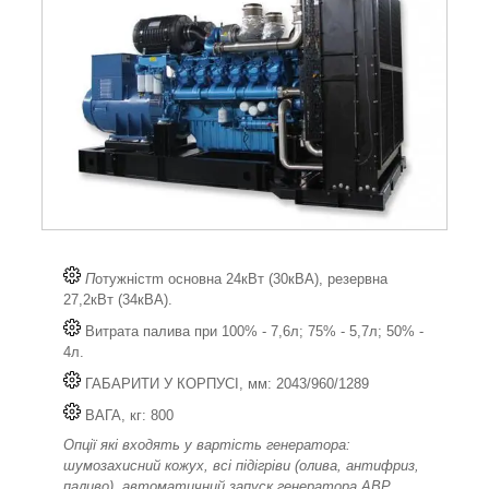
П
отужністm основна 24кВт (30кВА), резервна
27,2кВт (34кВА).
Витрата палива при 100% - 7,6л; 75% - 5,7л; 50% -
4л.
ГАБАРИТИ У КОРПУСІ, мм: 2043/960/1289
ВАГА, кг: 800
Опції які входять у вартість генератора:
шумозахисний кожух, всі підігріви (олива, антифриз,
паливо), автоматичний запуск генератора АВР