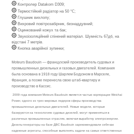
Контролер Datakom D309;
Термостійкий радіатор на 50 °C;
Глушник вихлопу;
Вихровий повітрозабірник, безнаддувний;
Оцинкований кожух та бак;
Звукоізоляційний спінений матеріал. Шумність 67дб, на
відстані 7 метрів.
Кнопка аварійної зупинки;
Moteurs Baudouin — французский производитель судовых и
промышленных дизельных и газовых двигателей. Компания
была основана в 1918 году Шарлем Бодуэном в Марселе,
Франция, а позже перенесла свою штаб-квартиру и
производство в Кассис.
2009 года компания Moteurs Baudouin является частью корпорации Weichai
Power, одного из трех мировых лидеров сферы производства
промышленных дизельных двигателей. Новые модели, которые
базируются на технологиях судовых дизелей, могут применяться в
различных промышленных отраслях, включая выработку электроэнергии.
Дизель-генераторы на базе ДВС Baudouin зарекомендовали себя как
надежные агрегаты, способные выполнять задачи на самых ответственных