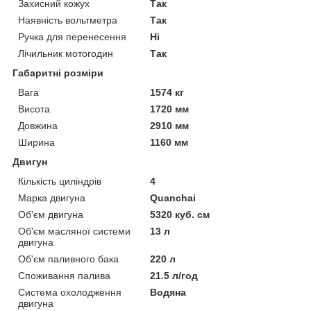
Захисний кожух
Так
Наявність вольтметра
Так
Ручка для перенесення
Ні
Лічильник мотогодин
Так
Габаритні розміри
Вага
1574 кг
Висота
1720 мм
Довжина
2910 мм
Ширина
1160 мм
Двигун
Кількість циліндрів
4
Марка двигуна
Quanchai
Об'єм двигуна
5320 куб. см
Об'єм масляної системи
13 л
двигуна
Об'єм паливного бака
220 л
Споживання палива
21.5 л/год
Система охолодження
Водяна
двигуна