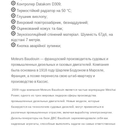
Контролер Datakom D309;
Термостійкий радіатор на 50 °C;
Глушник вихлопу;
Вихровий повітрозабірник, безнаддувний;
Оцинкований кожух та бак;
Звукоізоляційний спінений матеріал. Шумність 67дб, на
відстані 7 метрів.
Кнопка аварійної зупинки;
Moteurs Baudouin — французский производитель судовых и
промышленных дизельных и газовых двигателей. Компания
была основана в 1918 году Шарлем Бодуэном в Марселе,
Франция, а позже перенесла свою штаб-квартиру и
производство в Кассис.
2009 года компания Moteurs Baudouin является частью корпорации Weichai
Power, одного из трех мировых лидеров сферы производства
промышленных дизельных двигателей. Новые модели, которые
базируются на технологиях судовых дизелей, могут применяться в
различных промышленных отраслях, включая выработку электроэнергии.
Дизель-генераторы на базе ДВС Baudouin зарекомендовали себя как
надежные агрегаты, способные выполнять задачи на самых ответственных