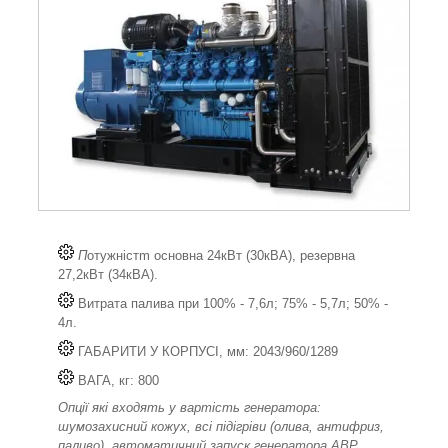
П
отужністm основна 24кВт (30кВА), резервна
27,2кВт (34кВА).
Витрата палива при 100% - 7,6л; 75% - 5,7л; 50% -
4л.
ГАБАРИТИ У КОРПУСІ, мм: 2043/960/1289
ВАГА, кг: 800
Опції які входять у вартість генератора:
шумозахисний кожух, всі підігріви (олива, антифриз,
паливо), автоматичний запуск генератора АВР