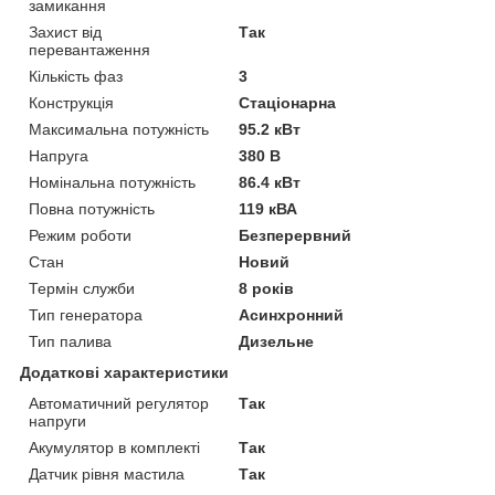
замикання
Захист від
Так
перевантаження
Кількість фаз
3
Конструкція
Стаціонарна
Максимальна потужність
95.2 кВт
Напруга
380 В
Номінальна потужність
86.4 кВт
Повна потужність
119 кВА
Режим роботи
Безперервний
Стан
Новий
Термін служби
8 років
Тип генератора
Асинхронний
Тип палива
Дизельне
Додаткові характеристики
Автоматичний регулятор
Так
напруги
Акумулятор в комплекті
Так
Датчик рівня мастила
Так