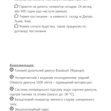
Гарантія на дизель генератор складає 24 місяці,
або 500 годин (що наступе раніше).
Термін постачання - в наявності, склад м.Дніпро,
Львів, Киів.
Форма сплати будб яка, також працюємо по
договору постачання.
Комплектація:
Топовий дизельний двигун Baudouin (Франція).
Чотиритактний з водяним охолодженням, рядний.
Обороти двигуна 1500 об/хв – підвищений моторесурс;
Система попереднього підігріву води сорочки двигуна,
підігрів палива та оливи (запуск до -30 ºС);
Безщітковий генератор змінного струму синхронного
типу;
Звукоізоляційний навіс;