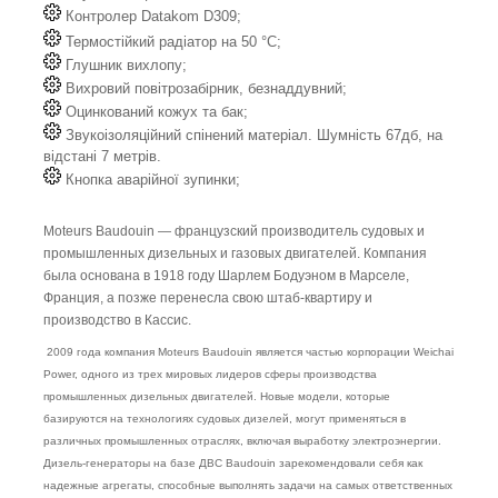
Контролер Datakom D309;
Термостійкий радіатор на 50 °C;
Глушник вихлопу;
Вихровий повітрозабірник, безнаддувний;
Оцинкований кожух та бак;
Звукоізоляційний спінений матеріал. Шумність 67дб, на
відстані 7 метрів.
Кнопка аварійної зупинки;
Moteurs Baudouin — французский производитель судовых и
промышленных дизельных и газовых двигателей. Компания
была основана в 1918 году Шарлем Бодуэном в Марселе,
Франция, а позже перенесла свою штаб-квартиру и
производство в Кассис.
2009 года компания Moteurs Baudouin является частью корпорации Weichai
Power, одного из трех мировых лидеров сферы производства
промышленных дизельных двигателей. Новые модели, которые
базируются на технологиях судовых дизелей, могут применяться в
различных промышленных отраслях, включая выработку электроэнергии.
Дизель-генераторы на базе ДВС Baudouin зарекомендовали себя как
надежные агрегаты, способные выполнять задачи на самых ответственных