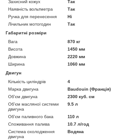
Захисний кожух
Так
Наявність вольтметра
Так
Ручка для перенесення
Ні
Лічильник мотогодин
Так
Габаритні розміри
Вага
870 кг
Висота
1450 мм
Довжина
2220 мм
Ширина
1060 мм
Двигун
Кількість циліндрів
4
Марка двигуна
Baudouin (Франція)
Об'єм двигуна
2300 куб. см
Об'єм масляної системи
9.5 л
двигуна
Об'єм паливного бака
110 л
Споживання палива
10.7 л/год
Система охолодження
Водяна
двигуна