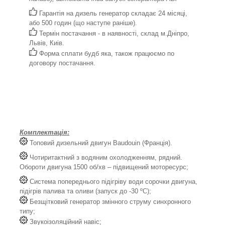
Гарантія на дизель генератор складає 24 місяці,
або 500 годин (що наступе раніше).
Термін постачання - в наявності, склад м.Дніпро,
Львів, Киів.
Форма сплати будб яка, також працюємо по
договору постачання.
Комплектація:
Топовий дизельний двигун Baudouin (Франція).
Чотиритактний з водяним охолодженням, рядний.
Обороти двигуна 1500 об/хв – підвищений моторесурс;
Система попереднього підігріву води сорочки двигуна,
підігрів палива та оливи (запуск до -30 ºС);
Безщітковий генератор змінного струму синхронного
типу;
Звукоізоляційний навіс;