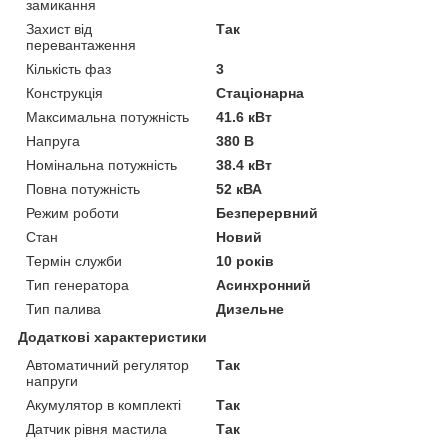
замикання
Захист від
Так
перевантаження
Кількість фаз
3
Конструкція
Стаціонарна
Максимальна потужність
41.6 кВт
Напруга
380 В
Номінальна потужність
38.4 кВт
Повна потужність
52 кВА
Режим роботи
Безперервний
Стан
Новий
Термін служби
10 років
Тип генератора
Асинхронний
Тип палива
Дизельне
Додаткові характеристики
Автоматичний регулятор
Так
напруги
Акумулятор в комплекті
Так
Датчик рівня мастила
Так