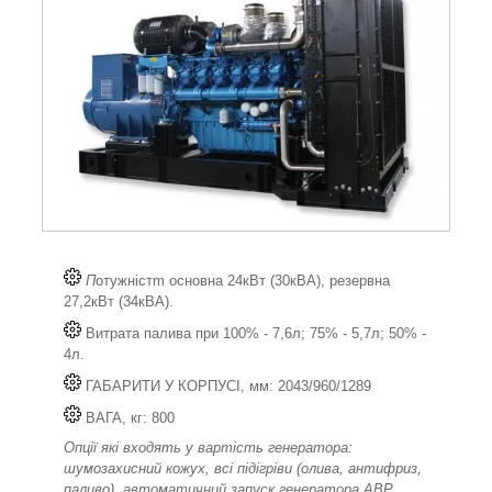
П
отужністm основна 24кВт (30кВА), резервна
27,2кВт (34кВА).
Витрата палива при 100% - 7,6л; 75% - 5,7л; 50% -
4л.
ГАБАРИТИ У КОРПУСІ, мм: 2043/960/1289
ВАГА, кг: 800
Опції які входять у вартість генератора:
шумозахисний кожух, всі підігріви (олива, антифриз,
паливо), автоматичний запуск генератора АВР