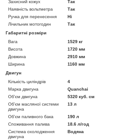
Захисний кожух
Так
Наявність вольтметра
Так
Ручка для перенесення
Ні
Лічильник мотогодин
Так
Габаритні розміри
Вага
1529 кг
Висота
1720 мм
Довжина
2910 мм
Ширина
1160 мм
Двигун
Кількість циліндрів
4
Марка двигуна
Quanchai
Об'єм двигуна
5320 куб. см
Об'єм масляної системи
13 л
двигуна
Об'єм паливного бака
190 л
Споживання палива
18.6 л/год
Система охолодження
Водяна
двигуна