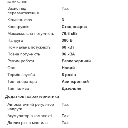
замикання
Захист від
Так
перевантаження
Кількість фаз
3
Конструкція
Стаціонарна
Максимальна потужність
76.8 кВт
Напруга
380 В
Номінальна потужність
68 кВт
Повна потужність
96 кВА
Режим роботи
Безперервний
Стан
Новий
Термін служби
8 років
Тип генератора
Асинхронний
Тип палива
Дизельне
Додаткові характеристики
Автоматичний регулятор
Так
напруги
Акумулятор в комплекті
Так
Датчик рівня мастила
Так