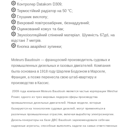
Контролер Datakom D309;
Термостійкий радіатор на 50 °C;
Глушник вихлопу;
Вихровий повітрозабірник, безнаддувний;
Оцинкований кожух та бак;
Звукоізоляційний спінений матеріал. Шумність 67дб, на
відстані 7 метрів.
Кнопка аварійної зупинки;
Moteurs Baudouin — французский производитель судовых и
промышленных дизельных и газовых двигателей. Компания
была основана в 1918 году Шарлем Бодуэном в Марселе,
Франция, а позже перенесла свою штаб-квартиру и
производство в Кассис.
2009 года компания Moteurs Baudouin является частью корпорации Weichai
Power, одного из трех мировых лидеров сферы производства
промышленных дизельных двигателей. Новые модели, которые
базируются на технологиях судовых дизелей, могут применяться в
различных промышленных отраслях, включая выработку электроэнергии.
Дизель-генераторы на базе ДВС Baudouin зарекомендовали себя как
надежные агрегаты, способные выполнять задачи на самых ответственных