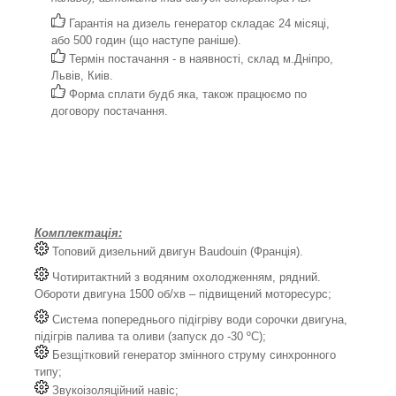
Гарантія на дизель генератор складає 24 місяці,
або 500 годин (що наступе раніше).
Термін постачання - в наявності, склад м.Дніпро,
Львів, Киів.
Форма сплати будб яка, також працюємо по
договору постачання.
Комплектація:
Топовий дизельний двигун Baudouin (Франція).
Чотиритактний з водяним охолодженням, рядний.
Обороти двигуна 1500 об/хв – підвищений моторесурс;
Система попереднього підігріву води сорочки двигуна,
підігрів палива та оливи (запуск до -30 ºС);
Безщітковий генератор змінного струму синхронного
типу;
Звукоізоляційний навіс;