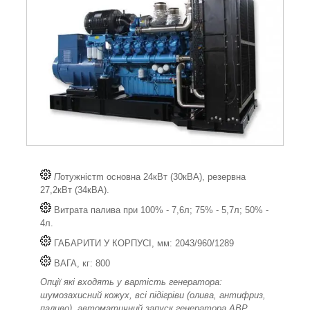
П
отужністm основна 24кВт (30кВА), резервна
27,2кВт (34кВА).
Витрата палива при 100% - 7,6л; 75% - 5,7л; 50% -
4л.
ГАБАРИТИ У КОРПУСІ, мм: 2043/960/1289
ВАГА, кг: 800
Опції які входять у вартість генератора:
шумозахисний кожух, всі підігріви (олива, антифриз,
паливо), автоматичний запуск генератора АВР