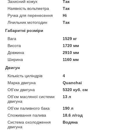
Захисний кожух
Так
Наявність вольтметра
Так
Ручка для перенесення
Ні
Лічильник мотогодин
Так
Габаритні розміри
Вага
1529 кг
Висота
1720 мм
Довжина
2910 мм
Ширина
1160 мм
Двигун
Кількість циліндрів
4
Марка двигуна
Quanchai
Об'єм двигуна
5320 куб. см
Об'єм масляної системи
13 л
двигуна
Об'єм паливного бака
190 л
Споживання палива
18.6 л/год
Система охолодження
Водяна
двигуна