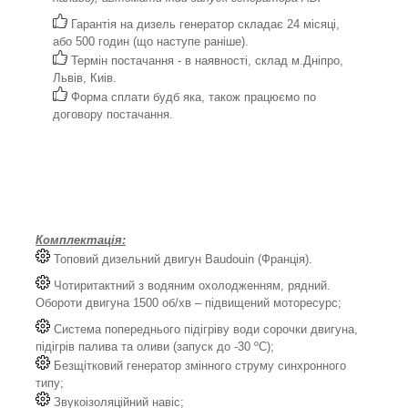
Гарантія на дизель генератор складає 24 місяці,
або 500 годин (що наступе раніше).
Термін постачання - в наявності, склад м.Дніпро,
Львів, Киів.
Форма сплати будб яка, також працюємо по
договору постачання.
Комплектація:
Топовий дизельний двигун Baudouin (Франція).
Чотиритактний з водяним охолодженням, рядний.
Обороти двигуна 1500 об/хв – підвищений моторесурс;
Система попереднього підігріву води сорочки двигуна,
підігрів палива та оливи (запуск до -30 ºС);
Безщітковий генератор змінного струму синхронного
типу;
Звукоізоляційний навіс;