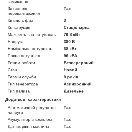
замикання
Захист від
Так
перевантаження
Кількість фаз
3
Конструкція
Стаціонарна
Максимальна потужність
76.8 кВт
Напруга
380 В
Номінальна потужність
68 кВт
Повна потужність
96 кВА
Режим роботи
Безперервний
Стан
Новий
Термін служби
8 років
Тип генератора
Асинхронний
Тип палива
Дизельне
Додаткові характеристики
Автоматичний регулятор
Так
напруги
Акумулятор в комплекті
Так
Датчик рівня мастила
Так