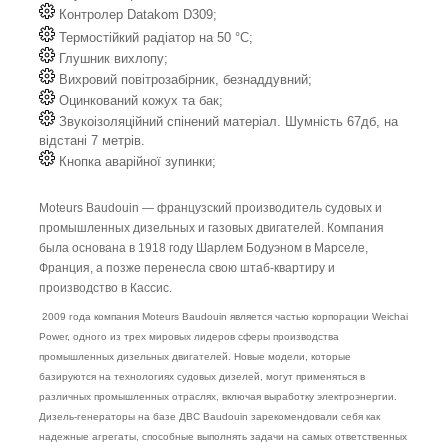
Контролер Datakom D309;
Термостійкий радіатор на 50 °C;
Глушник вихлопу;
Вихровий повітрозабірник, безнаддувний;
Оцинкований кожух та бак;
Звукоізоляційний спінений матеріал. Шумність 67дб, на
відстані 7 метрів.
Кнопка аварійної зупинки;
Moteurs Baudouin — французский производитель судовых и
промышленных дизельных и газовых двигателей. Компания
была основана в 1918 году Шарлем Бодуэном в Марселе,
Франция, а позже перенесла свою штаб-квартиру и
производство в Кассис.
2009 года компания Moteurs Baudouin является частью корпорации Weichai
Power, одного из трех мировых лидеров сферы производства
промышленных дизельных двигателей. Новые модели, которые
базируются на технологиях судовых дизелей, могут применяться в
различных промышленных отраслях, включая выработку электроэнергии.
Дизель-генераторы на базе ДВС Baudouin зарекомендовали себя как
надежные агрегаты, способные выполнять задачи на самых ответственных