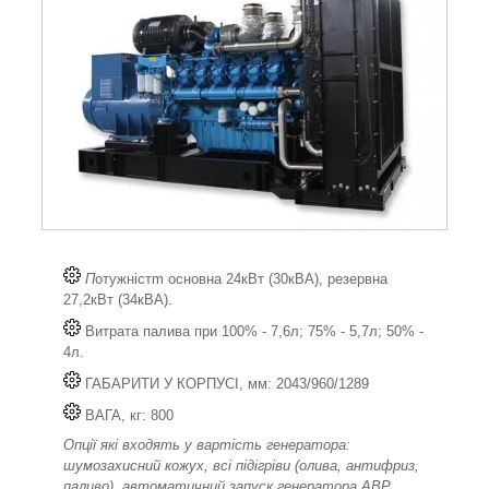
П
отужністm основна 24кВт (30кВА), резервна
27,2кВт (34кВА).
Витрата палива при 100% - 7,6л; 75% - 5,7л; 50% -
4л.
ГАБАРИТИ У КОРПУСІ, мм: 2043/960/1289
ВАГА, кг: 800
Опції які входять у вартість генератора:
шумозахисний кожух, всі підігріви (олива, антифриз,
паливо), автоматичний запуск генератора АВР