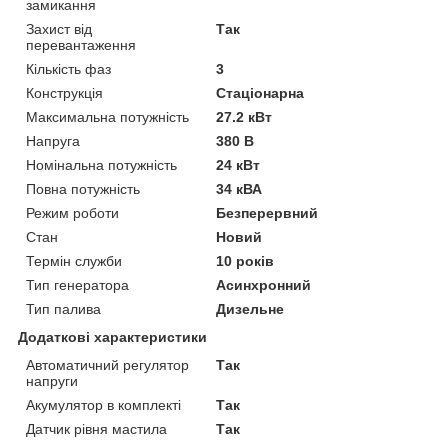
замикання
Захист від
Так
перевантаження
Кількість фаз
3
Конструкція
Стаціонарна
Максимальна потужність
27.2 кВт
Напруга
380 В
Номінальна потужність
24 кВт
Повна потужність
34 кВА
Режим роботи
Безперервний
Стан
Новий
Термін служби
10 років
Тип генератора
Асинхронний
Тип палива
Дизельне
Додаткові характеристики
Автоматичний регулятор
Так
напруги
Акумулятор в комплекті
Так
Датчик рівня мастила
Так