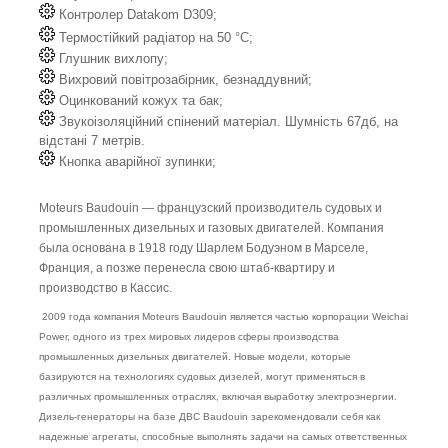
Контролер Datakom D309;
Термостійкий радіатор на 50 °C;
Глушник вихлопу;
Вихровий повітрозабірник, безнаддувний;
Оцинкований кожух та бак;
Звукоізоляційний спінений матеріал. Шумність 67дб, на
відстані 7 метрів.
Кнопка аварійної зупинки;
Moteurs Baudouin — французский производитель судовых и
промышленных дизельных и газовых двигателей. Компания
была основана в 1918 году Шарлем Бодуэном в Марселе,
Франция, а позже перенесла свою штаб-квартиру и
производство в Кассис.
2009 года компания Moteurs Baudouin является частью корпорации Weichai
Power, одного из трех мировых лидеров сферы производства
промышленных дизельных двигателей. Новые модели, которые
базируются на технологиях судовых дизелей, могут применяться в
различных промышленных отраслях, включая выработку электроэнергии.
Дизель-генераторы на базе ДВС Baudouin зарекомендовали себя как
надежные агрегаты, способные выполнять задачи на самых ответственных