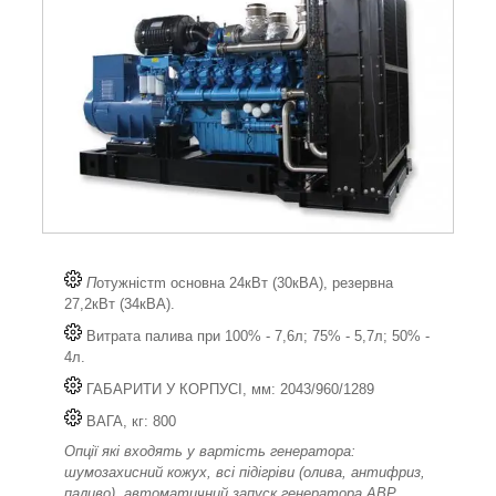
П
отужністm основна 24кВт (30кВА), резервна
27,2кВт (34кВА).
Витрата палива при 100% - 7,6л; 75% - 5,7л; 50% -
4л.
ГАБАРИТИ У КОРПУСІ, мм: 2043/960/1289
ВАГА, кг: 800
Опції які входять у вартість генератора:
шумозахисний кожух, всі підігріви (олива, антифриз,
паливо), автоматичний запуск генератора АВР