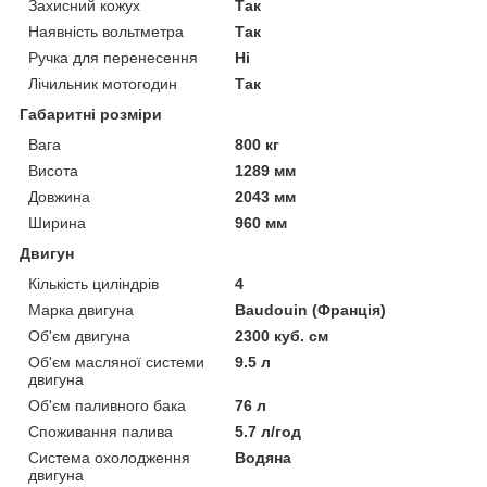
Захисний кожух
Так
Наявність вольтметра
Так
Ручка для перенесення
Ні
Лічильник мотогодин
Так
Габаритні розміри
Вага
800 кг
Висота
1289 мм
Довжина
2043 мм
Ширина
960 мм
Двигун
Кількість циліндрів
4
Марка двигуна
Baudouin (Франція)
Об'єм двигуна
2300 куб. см
Об'єм масляної системи
9.5 л
двигуна
Об'єм паливного бака
76 л
Споживання палива
5.7 л/год
Система охолодження
Водяна
двигуна