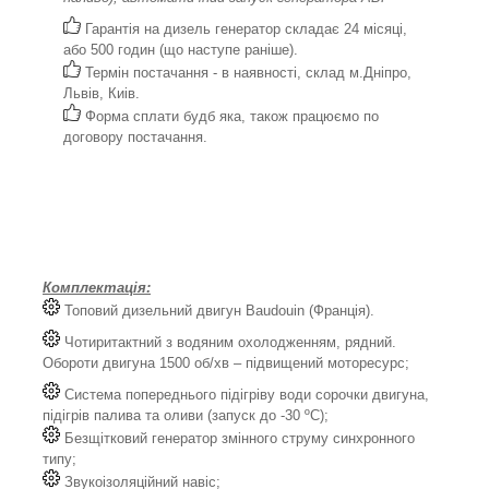
Гарантія на дизель генератор складає 24 місяці,
або 500 годин (що наступе раніше).
Термін постачання - в наявності, склад м.Дніпро,
Львів, Киів.
Форма сплати будб яка, також працюємо по
договору постачання.
Комплектація:
Топовий дизельний двигун Baudouin (Франція).
Чотиритактний з водяним охолодженням, рядний.
Обороти двигуна 1500 об/хв – підвищений моторесурс;
Система попереднього підігріву води сорочки двигуна,
підігрів палива та оливи (запуск до -30 ºС);
Безщітковий генератор змінного струму синхронного
типу;
Звукоізоляційний навіс;