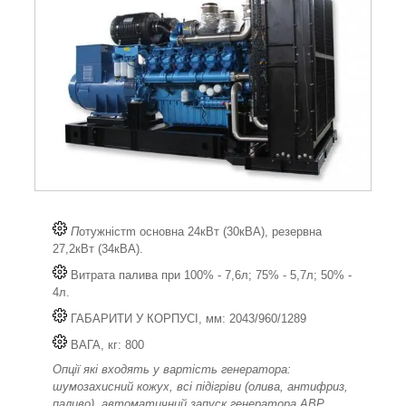
П
отужністm основна 24кВт (30кВА), резервна
27,2кВт (34кВА).
Витрата палива при 100% - 7,6л; 75% - 5,7л; 50% -
4л.
ГАБАРИТИ У КОРПУСІ, мм: 2043/960/1289
ВАГА, кг: 800
Опції які входять у вартість генератора:
шумозахисний кожух, всі підігріви (олива, антифриз,
паливо), автоматичний запуск генератора АВР