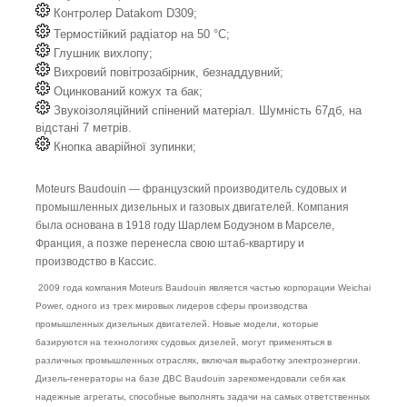
Контролер Datakom D309;
Термостійкий радіатор на 50 °C;
Глушник вихлопу;
Вихровий повітрозабірник, безнаддувний;
Оцинкований кожух та бак;
Звукоізоляційний спінений матеріал. Шумність 67дб, на
відстані 7 метрів.
Кнопка аварійної зупинки;
Moteurs Baudouin — французский производитель судовых и
промышленных дизельных и газовых двигателей. Компания
была основана в 1918 году Шарлем Бодуэном в Марселе,
Франция, а позже перенесла свою штаб-квартиру и
производство в Кассис.
2009 года компания Moteurs Baudouin является частью корпорации Weichai
Power, одного из трех мировых лидеров сферы производства
промышленных дизельных двигателей. Новые модели, которые
базируются на технологиях судовых дизелей, могут применяться в
различных промышленных отраслях, включая выработку электроэнергии.
Дизель-генераторы на базе ДВС Baudouin зарекомендовали себя как
надежные агрегаты, способные выполнять задачи на самых ответственных