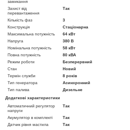
замикання
Захист від
Так
перевантаження
Кількість фаз
3
Конструкція
Стаціонарна
Максимальна потужність
64 кВт
Напруга
380 В
Номінальна потужність
58 кВт
Повна потужність
80 кВА
Режим роботи
Безперервний
Стан
Новий
Термін служби
8 років
Тип генератора
Асинхронний
Тип палива
Дизельне
Додаткові характеристики
Автоматичний регулятор
Так
напруги
Акумулятор в комплекті
Так
Датчик рівня мастила
Так