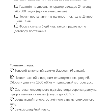
Гарантія на дизель генератор складає 24 місяці,
або 500 годин (що наступе раніше).
Термін постачання - в наявності, склад м.Дніпро,
Львів, Киів.
Форма сплати будб яка, також працюємо по
договору постачання.
Комплектація:
Топовий дизельний двигун Baudouin (Франція).
Чотиритактний з водяним охолодженням, рядний.
Обороти двигуна 1500 об/хв – підвищений моторесурс;
Система попереднього підігріву води сорочки двигуна,
підігрів палива та оливи (запуск до -30 ºС);
Безщітковий генератор змінного струму синхронного
типу;
Звукоізоляційний навіс;