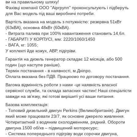
ви на правильному шляху!
Фахівці компанії ООО "Аіргрупп" проконсультують і підберуть
для Вас модель під ваші виробничі потреби.
Вартість вказана на модель з потужністю: резервна 51кВт
(63кВА), основна 48кВт (60кВА).
- Витрата палива при 100% навантаження становить 14,6л.
- ГАБАРИТІ У КОРПУСІ, мм: 2220/1060/1450
- ВАГА, кг: 1055;
У коплекті йде кожух, АВР, підігріви.
Гарантія на дизель генератор складає 12 місяців, або 500
годин (що наступе раніше).
Термін постачання - в наявності, м.Дніпро.
Оплата вказана без ПДВ. Працюємо по договору постачання.
Вагома відмінність роботи з нами -це наявність власної
сервісної служби, та склада запасних частин! Наші спеціалісти
завжди на зв’язку, які готові вирішиті усі ваши питання.
Базова комплектація:
- Топовий дизельний двигун Perkins (Великобританія). Двигун
який може працювати 23/7, як основне джерело живлення.
Чотиритактний з водяним охолодженням, рядний. Обороти
двигуна 1500 об/хв – підвищений моторесурс;
- Система попереднього підігріву води сорочки двигуна,