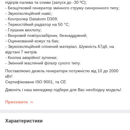
підігрів палива та оливи (запуск до -30 ºС);
- Безщітковий генератор змінного струму синхронного типу;
- Звукоізоляційний навіс;
- Контролер Datakom D309;
- Термостійкий радіатор на 50 °C;
- Глушник вихлопу;
- Вихровий повітрозабірник, безнаддувний;
- Оцинкований кожух та бак;
- Звукоізоляційний спінений матеріал. Шумність 67дб, на
відстані 7 метрів.
- Кнопка аварійної зупинки;
- Змінний масляний фільтр сухого типу.
Поставляємо дизель генератори потужністю від 10 до 2000
кВт!
Сертифіковане ISO 9001, та CE
Дзвоніть і наш менеджер підбере для Вас необхідну модель!
Приховати
Характеристики