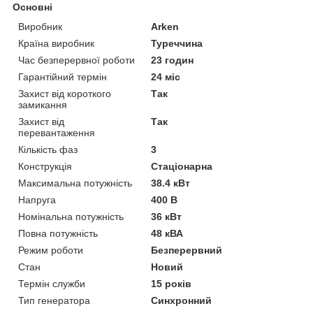
Основні
Виробник
Arken
Країна виробник
Туреччина
Час безперервної роботи
23 годин
Гарантійний термін
24 міс
Захист від короткого
Так
замикання
Захист від
Так
перевантаження
Кількість фаз
3
Конструкція
Стаціонарна
Максимальна потужність
38.4 кВт
Напруга
400 В
Номінальна потужність
36 кВт
Повна потужність
48 кВА
Режим роботи
Безперервний
Стан
Новий
Термін служби
15 років
Тип генератора
Синхронний