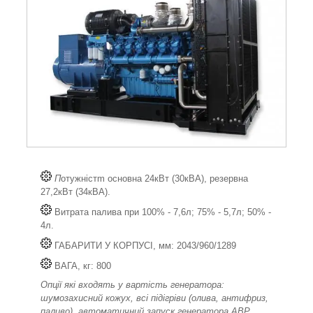
П
отужністm основна 24кВт (30кВА), резервна
27,2кВт (34кВА).
Витрата палива при 100% - 7,6л; 75% - 5,7л; 50% -
4л.
ГАБАРИТИ У КОРПУСІ, мм: 2043/960/1289
ВАГА, кг: 800
Опції які входять у вартість генератора:
шумозахисний кожух, всі підігріви (олива, антифриз,
паливо), автоматичний запуск генератора АВР