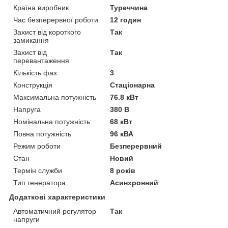
Країна виробник
Туреччина
Час безперервної роботи
12 годин
Захист від короткого
Так
замикання
Захист від
Так
перевантаження
Кількість фаз
3
Конструкція
Стаціонарна
Максимальна потужність
76.8 кВт
Напруга
380 В
Номінальна потужність
68 кВт
Повна потужність
96 кВА
Режим роботи
Безперервний
Стан
Новий
Термін служби
8 років
Тип генератора
Асинхронний
Додаткові характеристики
Автоматичний регулятор
Так
напруги