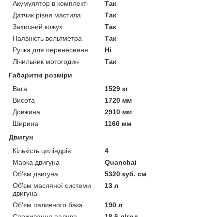
Акумулятор в комплекті
Так
Датчик рівня мастила
Так
Захисний кожух
Так
Наявність вольтметра
Так
Ручка для перенесення
Ні
Лічильник мотогодин
Так
Габаритні розміри
Вага
1529 кг
Висота
1720 мм
Довжина
2910 мм
Ширина
1160 мм
Двигун
Кількість циліндрів
4
Марка двигуна
Quanchai
Об'єм двигуна
5320 куб. см
Об'єм масляної системи
13 л
двигуна
Об'єм паливного бака
190 л
Споживання палива
18.6 л/год