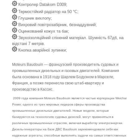
Контролер Datakom D309;
Термостійкий радіатор на 50 °C;
Глушник вихлопу;
Вихровий повітрозабірник, безнаддувний;
Оцинкований кожух та бак;
Звукоізоляційний спінений матеріал. Шумність 67дб, на
відстані 7 метрів.
Кнопка аварійної зупинки;
Moteurs Baudouin — французский производитель судовых и
промышленных дизельных и газовых двигателей. Компания
была основана в 1918 году Шарлем Бодуэном в Марселе,
Франция, а позже перенесла свою штаб-квартиру и
производство в Кассис.
2009 года компания Moteurs Baudouin является частью корпорации Weichai
Power, одного из трех мировых лидеров сферы производства
промышленных дизельных двигателей. Новые модели, которые
базируются на технологиях судовых дизелей, могут применяться в
различных промышленных отраслях, включая выработку электроэнергии.
Дизель-генераторы на базе ДВС Baudouin зарекомендовали себя как
надежные агрегаты, способные выполнять задачи на самых ответственных