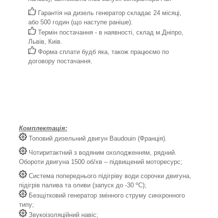
Гарантія на дизель генератор складає 24 місяці,
або 500 годин (що наступе раніше).
Термін постачання - в наявності, склад м.Дніпро,
Львів, Киів.
Форма сплати будб яка, також працюємо по
договору постачання.
Комплектація:
Топовий дизельний двигун Baudouin (Франція).
Чотиритактний з водяним охолодженням, рядний.
Обороти двигуна 1500 об/хв – підвищений моторесурс;
Система попереднього підігріву води сорочки двигуна,
підігрів палива та оливи (запуск до -30 ºС);
Безщітковий генератор змінного струму синхронного
типу;
Звукоізоляційний навіс;